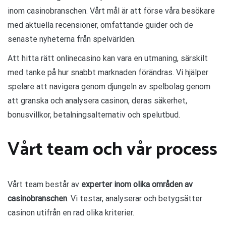
inom casinobranschen. Vårt mål är att förse våra besökare
med aktuella recensioner, omfattande guider och de
senaste nyheterna från spelvärlden.
Att hitta rätt onlinecasino kan vara en utmaning, särskilt
med tanke på hur snabbt marknaden förändras. Vi hjälper
spelare att navigera genom djungeln av spelbolag genom
att granska och analysera casinon, deras säkerhet,
bonusvillkor, betalningsalternativ och spelutbud.
Vårt team och vår process
Vårt team består av
experter inom olika områden av
casinobranschen
. Vi testar, analyserar och betygsätter
casinon utifrån en rad olika kriterier.