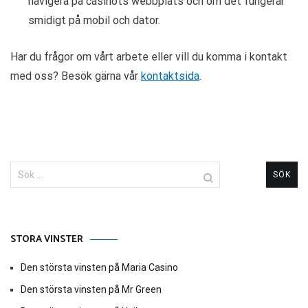
navigera på casinots webbplats och om det fungerar
smidigt på mobil och dator.
Har du frågor om vårt arbete eller vill du komma i kontakt
med oss? Besök gärna vår
kontaktsida
.
Sök
efter:
STORA VINSTER
Den största vinsten på Maria Casino
Den största vinsten på Mr Green